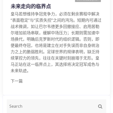
未来走向的临界点
皇马若想维持争冠竞争力，必须在剩余赛程中解决
“表面稳定”与“实质失控”之间的鸿沟。短期内可通过
战术微调，如让巴尔韦德更多回撤接应、启用居勒
尔增加前场串联，缓解中场压力；长期则需加速中
场换代，明确后克罗斯时代的组织逻辑。否则，即
便最终夺冠，也将是建立在对手失误而非自身统治
力之上的脆弱胜利。足球世界的规律表明，缺乏持
续掌控力的领先，往往在关键时刻崩塌于无形。皇
马正站在这一临界点上，其选择将决定冠军成色与
未来轨迹。
下一篇