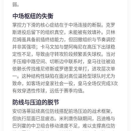
弱。
中场枢纽的失衡
掌控力下滑的核心症结在于中场连接的断裂。克罗
斯退役后留下的组织真空，未能被有效填补。贝林
厄姆虽具备前插终结能力，但回撤组织与节奏调控
并非其强项；卡马文加与楚阿梅尼在高压下出球稳
定性不足，导致由守转攻阶段频繁丢失球权。当对
手压缩中路空间、切断边中联系时，皇马往往被迫
依赖长传找维尼修斯或罗德里戈单打，进攻层次单
一。这种结构性缺陷在面对高位逼抢型球队时尤为
致命，如客场对皇家社会一役，皇马全场仅完成3次
有效穿透性传球，远低于赛季均值。
防线与压迫的脱节
安切洛蒂延续高位防线搭配前场压迫的战术框架，
但执行层面已显疲态。米利唐伤缺期间，吕迪格与
巴列霍的中卫组合移动速度不足，难以支撑高位防