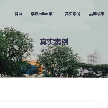
首页
解读
milan米兰
真实案例
品牌故事
真实案例
首页
真实案例