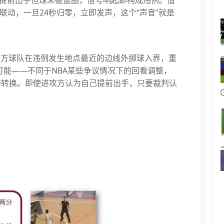
或虽提前出手但球未碰篮圈，信号响起即构成违例。值
动，一旦24秒归零，立即发声，这个“声音”就是
对方球队在违例发生地点最近的边线外掷球入界，重
的可能——不同于NBA某些争议情况下的回看调整，
直接转换。即使进攻方认为自己提前出手，只要裁判认