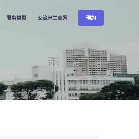
预约
服务类型
交流
米兰官网