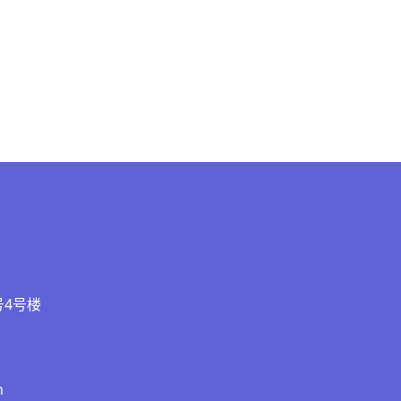
号4号楼
m