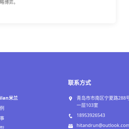
略博弈。
联系方式
ilan米兰
青岛市市南区宁夏路288
一层103室
例
18953926543
事
hitandrun@outlook.co
型