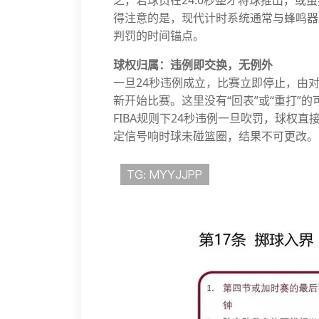
之，若球员在24.0秒整才将球推出，
得注意的是，现代计时系统通常与蜂鸣器联
判罚的时间锚点。
球权归属：违例即交换，无例外
一旦24秒违例成立，比赛立即停止，由
新开始比赛。这里没有“回表”或“重打”
FIBA规则下24秒违例一旦吹罚，球权
定信号响时球未碰篮圈，结果不可更改。