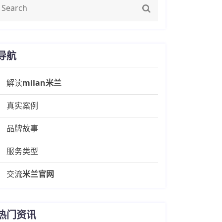
导航
解读
milan米兰
真实案例
品牌故事
服务类型
交流
米兰官网
热门资讯