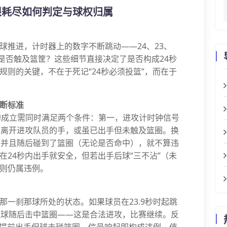
时限耗尽如何判定与球权归属
球推进，计时器上的数字不断跳动——24、23、
是否触及篮筐？这些细节直接决定了是否构成24秒
则的关键，不在于死记“24秒必须投篮”，而在于
断标准
例的成立需同时满足两个条件：第一，进攻计时钟信号
未离开进攻队员的手，或虽已出手但未触及篮圈。换
，并且随后碰到了篮圈（无论是否命中），就不算违
24秒内出手就安全，但若出手后球“三不沾”（未
则仍属违例。
那一刹那球所处的状态。如果球员在23.9秒时起跳
但球随后击中篮圈——这是合法进攻，比赛继续。反