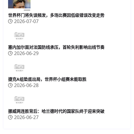
世界杯门将失误频发，多场比赛因低级错误改变走势
2026-07-07
塞内加尔面对法国防线承压，首轮失利影响出线节奏
2026-06-29
捷克A组垫底出局，世界杯小组赛未能取胜
2026-06-28
挪威两连胜背后：哈兰德时代的国家队终于迎来突破
2026-06-27