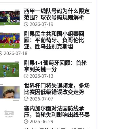
西甲一线队号码为什么限定
范围？球衣号码规则解析
2026-07-19
刚果民主共和国小组赛回
顾：平葡萄牙、负哥伦比
亚、胜乌兹别克斯坦
2026-07-18
刚果1-1葡萄牙回顾：首轮
拿到关键一分
2026-07-13
世界杯门将失误频发，多场
比赛因低级错误改变走势
2026-07-07
塞内加尔面对法国防线承
压，首轮失利影响出线节奏
2026-06-29