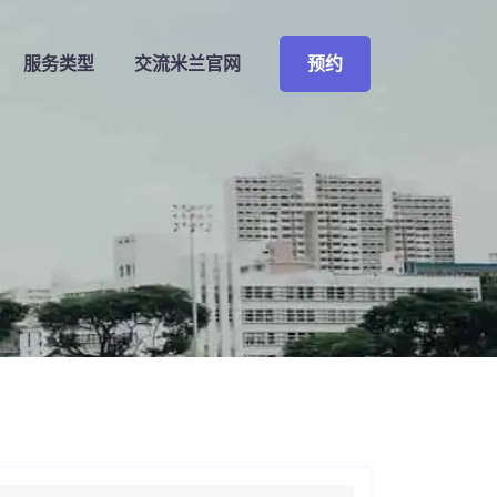
预约
服务类型
交流
米兰官网