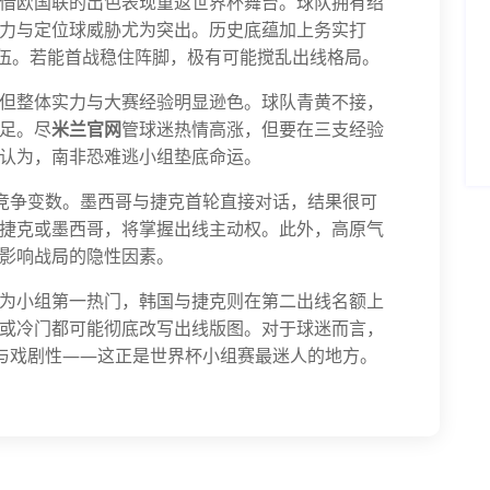
借欧国联的出色表现重返世界杯舞台。球队拥有绍
力与定位球威胁尤为突出。历史底蕴加上务实打
队伍。若能首战稳住阵脚，极有可能搅乱出线格局。
但整体实力与大赛经验明显逊色。球队青黄不接，
足。尽
米兰官网
管球迷热情高涨，但要在三支经验
认为，南非恐难逃小组垫底命运。
竞争变数。墨西哥与捷克首轮直接对话，结果很可
捷克或墨西哥，将掌握出线主动权。此外，高原气
影响战局的隐性因素。
为小组第一热门，韩国与捷克则在第二出线名额上
或冷门都可能彻底改写出线版图。对于球迷而言，
与戏剧性——这正是世界杯小组赛最迷人的地方。