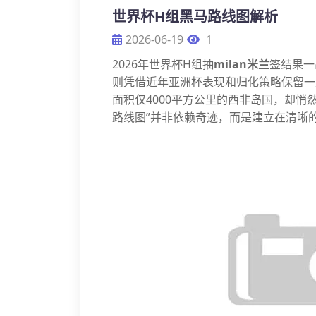
世界杯H组黑马路线图解析
2026-06-19
1
2026年世界杯H组抽
milan米兰
签结果一
则凭借近年亚洲杯表现和归化策略保留一
面积仅4000平方公里的西非岛国，却悄
路线图”并非依赖奇迹，而是建立在清晰