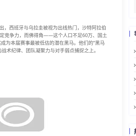
出，西班牙与乌拉圭被视为出线热门，沙特阿拉伯
定竞争力，而佛得角——这个人口不足60万、国土
然成为本届赛事最被低估的潜在黑马。他们的“黑马
的战术纪律、团队凝聚力与对手弱点捕捉之上。