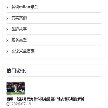
解读
milan米兰
真实案例
品牌故事
服务类型
交流
米兰官网
热门资讯
西甲一线队号码为什么限定范围？球衣号码规则解析
2026-07-19