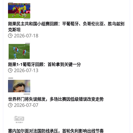
刚果民主共和国小组赛回顾：平葡萄牙、负哥伦比亚、胜乌兹别
克斯坦
2026-07-18
刚果1-1葡萄牙回顾：首轮拿到关键一分
2026-07-13
世界杯门将失误频发，多场比赛因低级错误改变走势
2026-07-07
塞内加尔面对法国防线承压，首轮失利影响出线节奏