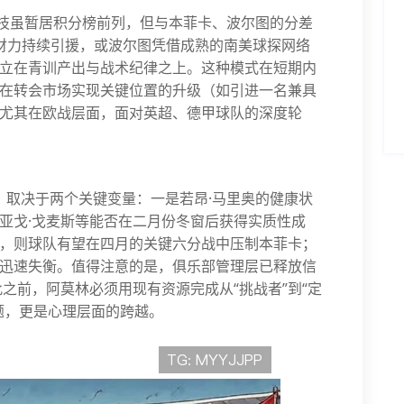
竞技虽暂居积分榜前列，但与本菲卡、波尔图的分差
财力持续引援，或波尔图凭借成熟的南美球探网络
立在青训产出与战术纪律之上。这种模式在短期内
在转会市场实现关键位置的升级（如引进一名兼具
尤其在欧战层面，面对英超、德甲球队的深度轮
”，取决于两个关键变量：一是若昂·马里奥的健康状
亚戈·戈麦斯等能否在二月份冬窗后获得实质性成
，则球队有望在四月的关键六分战中压制本菲卡；
迅速失衡。值得注意的是，俱乐部管理层已释放信
此之前，阿莫林必须用现有资源完成从“挑战者”到“定
题，更是心理层面的跨越。