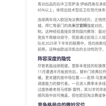
青训出品的右中卫贡萨洛·伊纳西奥在承
65%以上，体现出技术型后卫在现代体
连续两年闯入欧冠淘汰赛的经历，正悄然改
城、拜仁等豪门的高
米兰官网
强度对抗，
制。这种经验直接反馈到国内赛场：面对
竞技不再被动退守，而是通过前场三人组
队在2025年下半年的联赛中，场均抢断
前移。这种由欧战淬炼出的主动性防守，
阵容深度的隐忧
尽管表面战绩稳健，里斯本竞技的轮换厚度
11月遭遇半月板损伤后，替补门将弗拉
缓。更关键的是中场位置——若昂·马里
调度能力的替代者。一旦进入赛季末多线
过度依赖老将马修斯·雷特，其32岁的
顺风局中尚可掩盖，但在欧冠淘汰赛或争
竞争格局中的微妙定位