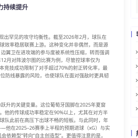
力持续提升
展现出罕见的攻守均衡性。截至2026年2月，球队在
球效率稳居联赛上游。这种变化并非偶然，而是源
：边翼卫在进攻端的参与度被系统性压缩，转而强调
年12月对阵波尔图的比赛为例，尽管控球率仅为
本竞技成功限制了对手超过70%的射正转化率，最
高位防线暴露的风险，也使球队在面对强敌时更具韧
跃升的关键变量。这位葡萄牙国脚在2025年夏窗
。他的传球成功率稳定在90%以上，尤其在对方半
球队此前在高压下出球不畅的短板。与此同时，年
他在2025–26赛季上半程的预期进球（xG）与实
会依赖型”转向“自主创造型”。更值得注意的是，