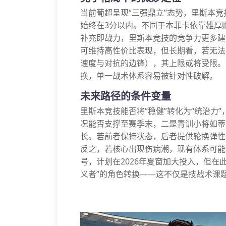
当前葡超呈现“三强鼎立”态势，里斯本
始终在3分以内。不同于本菲卡依靠雄厚
补充即战力，里斯本竞技的竞争力更多建
可维持高性价比表现，但长期看，若无法
速度与对抗的边锋），其上限或将受限。
换，单一战术体系容易被针对性破解。
未来路径的条件变量
里斯本竞技能否将“稳健”转化为“统治力
况能否支撑至赛季末，二是青训小将如蒂
长。若前者保持状态，后者提供轮换弹性
反之，若核心出现伤病潮，现有体系可能
号，计划在2026年夏窗加大投入，但在
义者”的角色转换——这不仅是技战术课