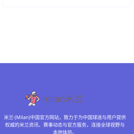
米兰·(Milan)中国官方网站，致力于为中国球迷与用户提供
权威的米兰资讯、赛事动态与官方服务，连接全球视野与
本地体验。