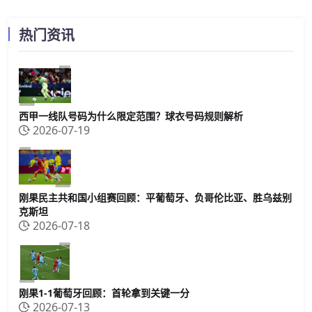
热门资讯
西甲一线队号码为什么限定范围？球衣号码规则解析
2026-07-19
刚果民主共和国小组赛回顾：平葡萄牙、负哥伦比亚、胜乌兹别
克斯坦
2026-07-18
刚果1-1葡萄牙回顾：首轮拿到关键一分
2026-07-13