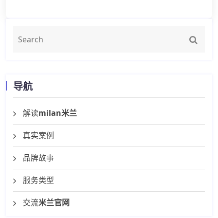
导航
解读
milan米兰
真实案例
品牌故事
服务类型
交流
米兰官网