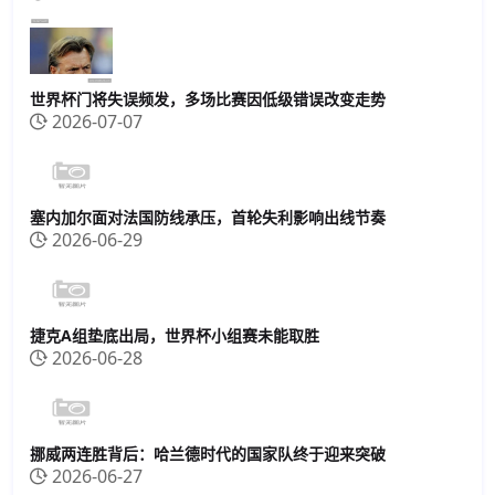
世界杯门将失误频发，多场比赛因低级错误改变走势
2026-07-07
塞内加尔面对法国防线承压，首轮失利影响出线节奏
2026-06-29
捷克A组垫底出局，世界杯小组赛未能取胜
2026-06-28
挪威两连胜背后：哈兰德时代的国家队终于迎来突破
2026-06-27