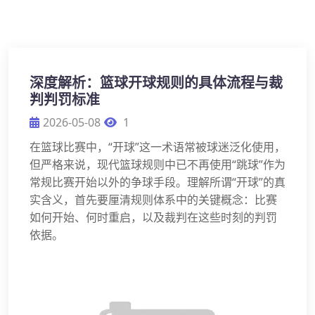
深度解析：篮球开球规则的具体流程与裁
判判罚标准
2026-05-08
1
在篮球比赛中，“开球”这一术语常被球迷泛化使用，
但严格来说，现代篮球规则中已不再使用“跳球”作为
常规比赛开始以外的争球手段。理解所谓“开球”的真
实含义，首先要厘清规则体系中的关键概念：比赛
如何开始、何时重启，以及裁判在这些时刻的判罚
依据。