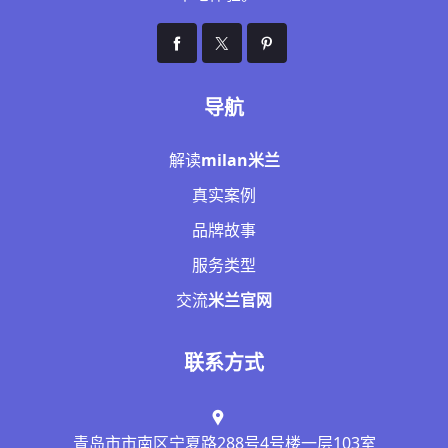
导航
解读
milan米兰
真实案例
品牌故事
服务类型
交流
米兰官网
联系方式
青岛市市南区宁夏路288号4号楼一层103室