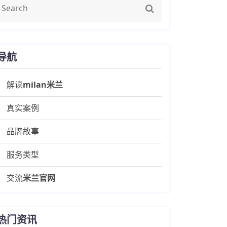
导航
解读
milan米兰
真实案例
品牌故事
服务类型
交流
米兰官网
热门资讯