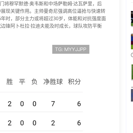
门将穆罕默德·奥韦斯和中场萨勒姆·达瓦萨里，后
役中展现关键作用。主帅曼奇尼强调高位逼抢与快速转
6年时，部分主力或将超过30岁，体能和对抗强度面
或边锋阿卜杜拉·拉迪夫能及时成长，球队攻防平衡