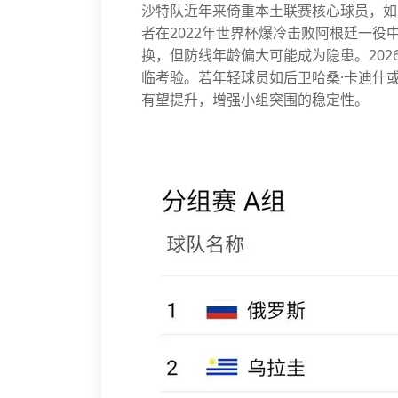
沙特队近年来倚重本土联赛核心球员，如
者在2022年世界杯爆冷击败阿根廷一
换，但防线年龄偏大可能成为隐患。202
临考验。若年轻球员如后卫哈桑·卡迪什
有望提升，增强小组突围的稳定性。