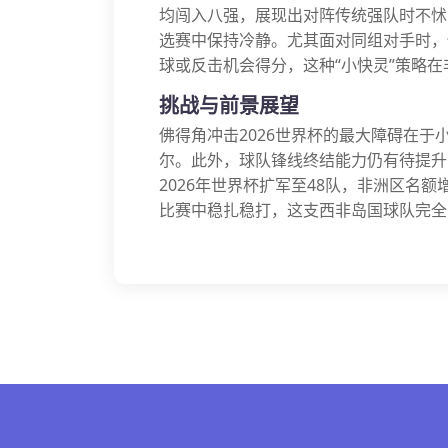
均闯入八强，展现出对阵传统强队时不怵
选赛中保持冷静。尤其面对同组对手时，
球或反击机会得分，这种“小快灵”策略
挑战与前景展望
佛得角冲击2026世界杯的最大障碍在
尔。此外，球队锋线终结能力仍有待提升
2026年世界杯扩军至48队，非洲区名
比赛中稳扎稳打，这支西非岛国球队完全