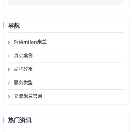
导航
解读
milan米兰
真实案例
品牌故事
服务类型
交流
米兰官网
热门资讯