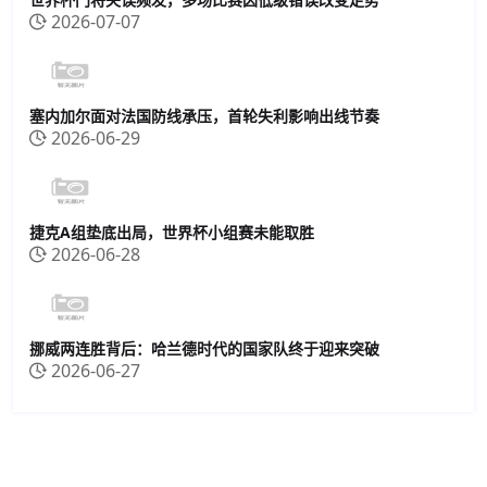
2026-07-07
塞内加尔面对法国防线承压，首轮失利影响出线节奏
2026-06-29
捷克A组垫底出局，世界杯小组赛未能取胜
2026-06-28
挪威两连胜背后：哈兰德时代的国家队终于迎来突破
2026-06-27