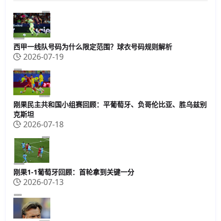
西甲一线队号码为什么限定范围？球衣号码规则解析
2026-07-19
刚果民主共和国小组赛回顾：平葡萄牙、负哥伦比亚、胜乌兹别
克斯坦
2026-07-18
刚果1-1葡萄牙回顾：首轮拿到关键一分
2026-07-13