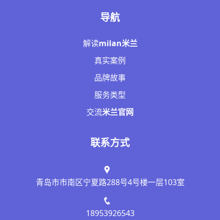
导航
解读
milan米兰
真实案例
品牌故事
服务类型
交流
米兰官网
联系方式
青岛市市南区宁夏路288号4号楼一层103室
18953926543