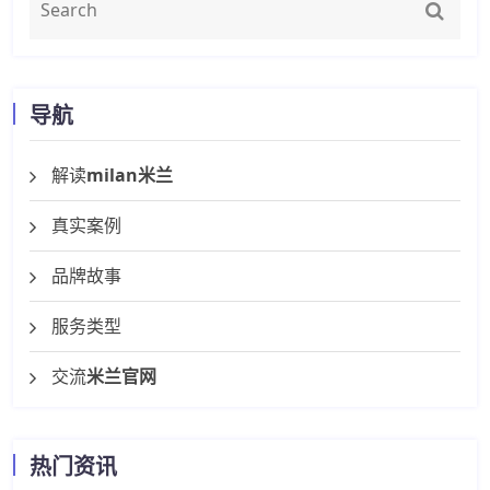
导航
解读
milan米兰
真实案例
品牌故事
服务类型
交流
米兰官网
热门资讯