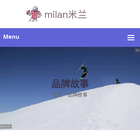
品牌故事
首页
品牌故事