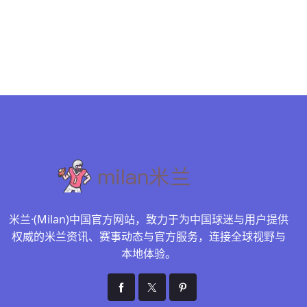
米兰·(Milan)中国官方网站，致力于为中国球迷与用户提供
权威的米兰资讯、赛事动态与官方服务，连接全球视野与
本地体验。