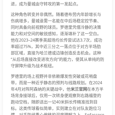
进，成为曼城由守转攻的第一发起点。
这种角色转变并非偶然。随着德布劳内年龄增长与
伤病增多，曼城亟需一名能在中后场稳定控节奏、
同时具备向前视野的球员。罗德里凭借冷静的决策
能力和对空间的敏锐感知，逐渐填补了这一空白。
他在2023–24赛季英超场均长传尝试达3.7次，成功
率超过75%，其中近三分之一落点位于对方半场肋
部区域，直接为哈兰德或边锋创造反击机会。这种
“从后场直接改变进攻方向”的能力，使其从单纯的防
守屏障升级为战术枢纽。
罗德里的场上视野并非依赖爆发性突破或花哨盘
带，而是一种近乎静态的预判与线路规划。在2024
年4月对阵阿森纳的关键战中，他
米兰官网
在本方半
场背身接球后，仅用一次转身便观察到右路福登的
跑动空档，随即送出一记40米斜长传精准找到目
标。这类传球看似简单，实则建立在对队友跑位习
惯、对手防线重心偏移的深度理解之上。Sofascore