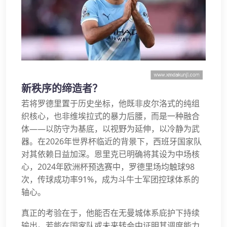
新秩序的缔造者？
若将罗德里置于历史坐标，他既非皮尔洛式的纯组
织核心，也非维埃拉式的暴力后腰，而是一种融合
体——以防守为基底，以视野为延伸，以冷静为武
器。在2026年世界杯临近的背景下，西班牙国家队
对其依赖日益加深。恩里克已明确将其设为中场核
心，2024年欧洲杯预选赛中，罗德里场均触球98
次，传球成功率91%，成为斗牛士军团控球体系的
轴心。
真正的考验在于，他能否在无曼城体系庇护下持续
输出。若能在国家队或未来转会中证明其调度能力