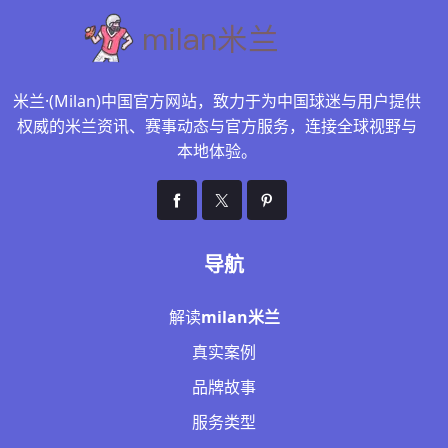
米兰·(Milan)中国官方网站，致力于为中国球迷与用户提供
权威的米兰资讯、赛事动态与官方服务，连接全球视野与
本地体验。
导航
解读
milan米兰
真实案例
品牌故事
服务类型