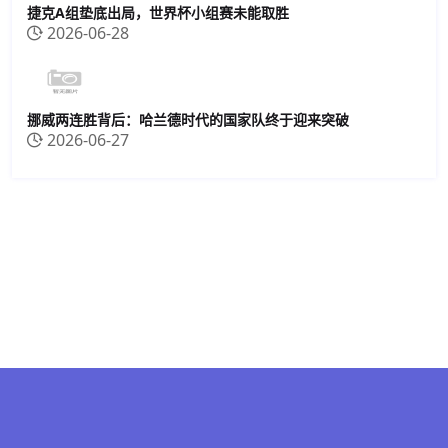
捷克A组垫底出局，世界杯小组赛未能取胜
2026-06-28
挪威两连胜背后：哈兰德时代的国家队终于迎来突破
2026-06-27