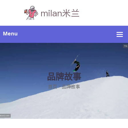
品牌故事
首页
品牌故事