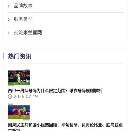
品牌故事
服务类型
交流
米兰官网
热门资讯
西甲一线队号码为什么限定范围？球衣号码规则解析
2026-07-19
刚果民主共和国小组赛回顾：平葡萄牙、负哥伦比亚、胜乌兹别
克斯坦