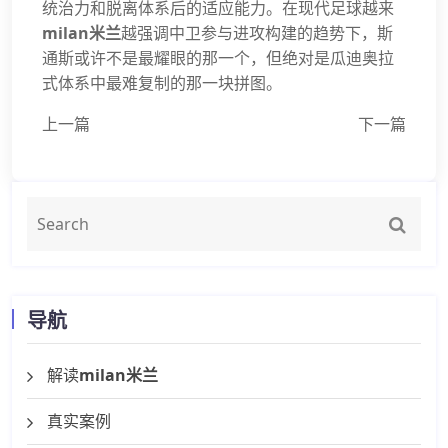
统治力和脱离体系后的适应能力。在现代足球越来
milan米兰
越强调中卫参与进攻构建的趋势下，斯
通斯或许不是最耀眼的那一个，但绝对是瓜迪奥拉
式体系中最难复制的那一块拼图。
上一篇
下一篇
导航
解读
milan米兰
真实案例