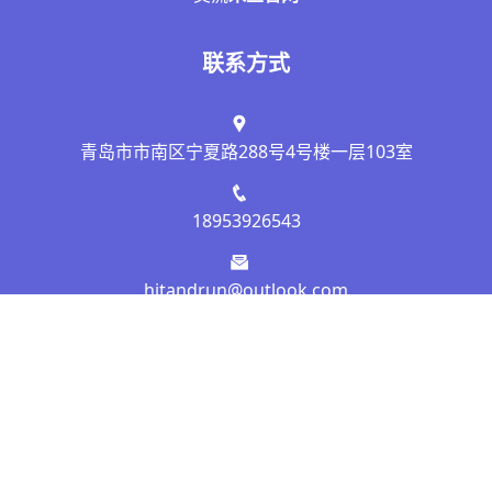
联系方式
青岛市市南区宁夏路288号4号楼一层103室
18953926543
hitandrun@outlook.com
上班时间: 上午9:00 - 下午18:00