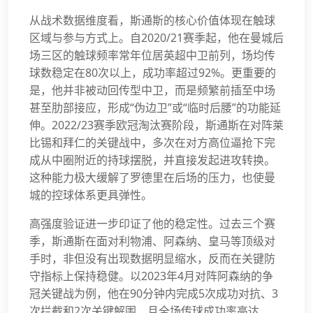
从战术数据维度看，斯通斯的核心价值体现在触球
区域与参与方式上。自2020/21赛季起，他在曼城后
场三区的触球频率常年位居英超中卫前列，场均传
球数稳定在80次以上，成功率超过92%。更重要的
是，他并非被动回传型中卫，而是频繁前插至中场
甚至肋部接应，形成“伪边卫”或“临时后腰”的功能延
伸。2022/23赛季欧冠淘汰赛阶段，斯通斯在对阵莱
比锡和拜仁的关键战中，多次在对方高位逼抢下完
成从中圈附近的持球摆脱，并直接发起进攻转换。
这种能力极大缓解了罗德里在后场的压力，也使曼
城的控球体系更具弹性。
高强度验证进一步印证了他的稳定性。过去三个赛
季，斯通斯在面对利物浦、阿森纳、皇马等顶级对
手时，非但没有出现数据明显缩水，反而在关键防
守指标上保持稳健。以2023年4月对阵阿森纳的争
冠关键战为例，他在90分钟内完成5次成功对抗、3
次拦截和2次关键解围，且全场传球成功率高达