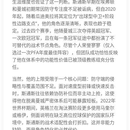
生涯维度也佐证了这一判断。斯通斯早期在埃弗顿
和曼城初期常因防守专注度不足被诟病，但自2020
年起，随着瓜迪奥拉将其定位为“出球型中卫+阶段
性边路支点”，他的角色逐渐清晰，表现也趋于稳
定。过去四个赛季，他随曼城三次夺得英超冠军、
一次欧冠冠军，且在每一条冠军征途中都扮演了不
可替代的战术节点角色。尽管个人荣誉寥寥（仅入
选过一次PFA年度最佳阵容），但团队成功恰恰反映
了他在体系中的功能性价值已被顶级教练组充分信
任。
当然，他的上限受限于一个核心问题：防守端的侵
略性与覆盖范围不足。面对速度型前锋或快速反击
时，斯通斯往往依赖协防补位而非主动上抢，这使
得他在脱离曼城严密体系后可能暴露短板。2022年
世界杯期间，英格兰在淘汰赛阶段更多使用马奎尔
或格伊，侧面说明在缺乏高位控球保护的国家队环
境中，斯通斯的战术适配性会打折扣。这并非能力
缺陷，而是角色特化的必然代价。