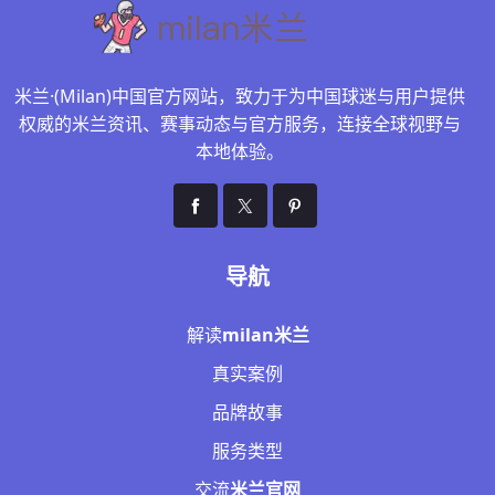
米兰·(Milan)中国官方网站，致力于为中国球迷与用户提供
权威的米兰资讯、赛事动态与官方服务，连接全球视野与
本地体验。
导航
解读
milan米兰
真实案例
品牌故事
服务类型
交流
米兰官网