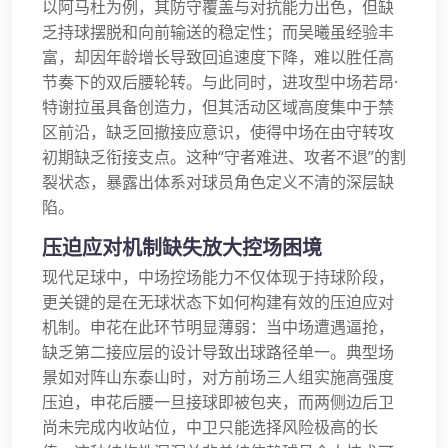
以阿马杜为例，其防守覆盖与对抗能力出色，但缺
乏持球摆脱和向前输送的稳定性；而吴曦虽经验丰
富，却因年龄增长导致回追速度下降，难以胜任高
节奏下的双后腰轮转。与此同时，进攻型中场若昂·
特谢拉虽具备创造力，但其活动区域高度集中于禁
区前沿，缺乏回撤接应意识，使得中场在由守转攻
初期缺乏衔接支点。这种“守者难进、攻者不退”的割
裂状态，暴露出体系对球员角色定义不清的深层缺
陷。
压迫应对机制缺失放大控场困境
现代足球中，中场控场能力不仅体现于持球阶段，
更关键的是在无球状态下如何构建有效的压迫应对
机制。申花在此环节明显薄弱：当中场遭遇逼抢，
缺乏第二接应层的设计导致出球路径单一。典型场
景如对阵山东泰山时，对方前场三人组实施高强度
压迫，申花后腰一旦接球即被包夹，而两侧边后卫
尚未完成内收站位，中卫只能选择风险极高的长