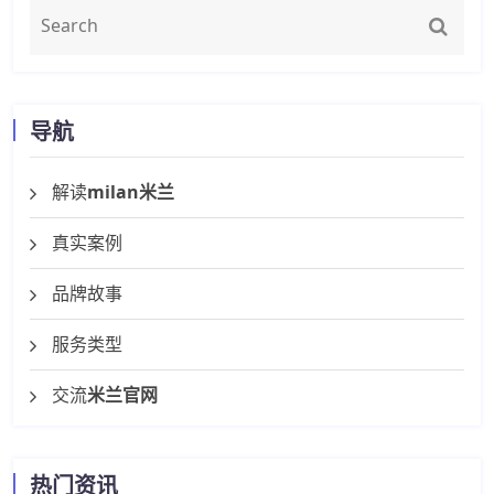
导航
解读
milan米兰
真实案例
品牌故事
服务类型
交流
米兰官网
热门资讯