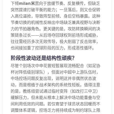
下倾
milan米兰
向于放缓节奏、反复横传，但缺乏
突然提速打破平衡的能力；一旦落后，则又仓促转
入高位逼抢，导致阵型前倾、身后空档暴露。这种
节奏切换的机械性反映出中场缺乏兼具视野与决断
力的节拍器角色。更关键的是，攻防转换瞬间的决
策链条过长——从后场夺回球权到前场形成威胁，
往往需经历多次无效传导，极大削弱了反击效率，
也间接加重了控球阶段的压力，形成恶性循环。
阶段性波动还是结构性顽疾？
尽管个别场次中申花曾短暂展现流畅配合（如足协
杯对阵低级别球队），但面对中超中上游队伍时，
中场控场问题反复出现，说明这并非偶然状态波
动，而是根植于战术架构的系统性短板。值得注意
的是，教练组尝试通过临时变阵（如改打三中卫）
缓解压力，但未能从根本上解决中场功能重叠与空
间利用低效的问题。若仅寄望于球员状态回暖而不
调整体系逻辑，控场乏力将持续成为制约球队上限