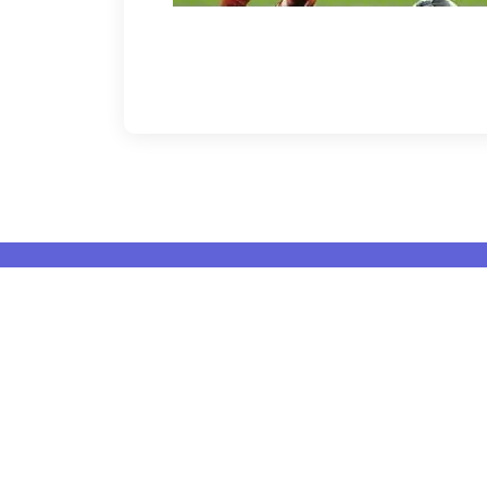
导航
解读
m
米兰·(Milan)中国官方网站，致力
真实案
于为中国球迷与用户提供权威的米