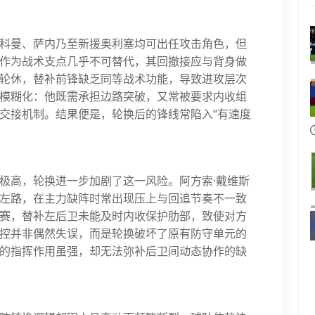
科曼、萨内乃至新援奥利塞均可出任攻击角色，但
作为战术支点几乎不可替代，其回撤接应与背身做
轮休，替补前锋缺乏同等战术功能，导致进攻层次
模糊化：他既需承担边路突破，又常被要求内收组
交接机制。结果便是，轮换后的锋线常陷入“有速度
极高，轮换进一步加剧了这一风险。阿方索·戴维斯
左路，在主力缺阵时常出现压上与回追节奏不一致
赛，替补左后卫未能及时内收保护肋部，致使对方
控并非偶然失误，而是轮换破坏了原有防守单元的
的指挥作用虽强，却无法弥补后卫间动态协作的缺