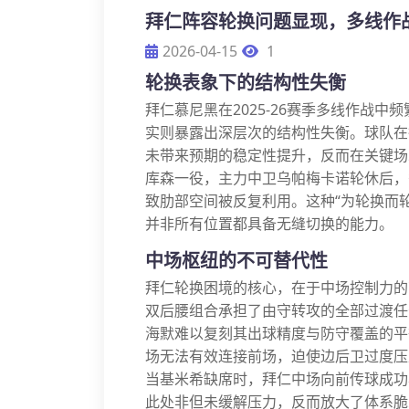
拜仁阵容轮换问题显现，多线作
2026-04-15
1
轮换表象下的结构性失衡
拜仁慕尼黑在2025-26赛季多线作战
实则暴露出深层次的结构性失衡。球队在
未带来预期的稳定性提升，反而在关键场
库森一役，主力中卫乌帕梅卡诺轮休后，
致肋部空间被反复利用。这种“为轮换而
并非所有位置都具备无缝切换的能力。
中场枢纽的不可替代性
拜仁轮换困境的核心，在于中场控制力的
双后腰组合承担了由守转攻的全部过渡任
海默难以复刻其出球精度与防守覆盖的平
场无法有效连接前场，迫使边后卫过度压
当基米希缺席时，拜仁中场向前传球成功
此处非但未缓解压力，反而放大了体系脆