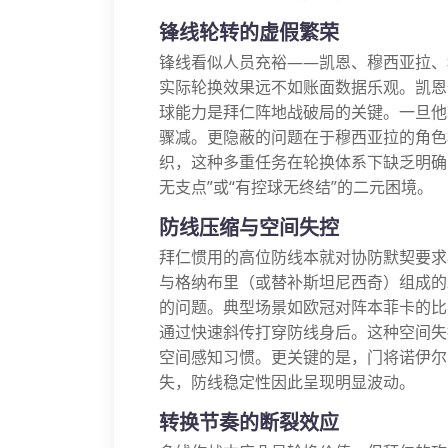
锋线轮转的虚假繁荣
锋线看似人员充裕——凯恩、穆西亚拉、
实际轮换效果远不如账面数据乐观。凯恩
球能力是拜仁阵地战破局的关键。一旦他
骤减。更隐蔽的问题在于穆西亚拉的角色
织，这种多重任务在轮换体系下缺乏明确
无支点”或“有控球无终结”的二元困境。
防线压缩与空间失控
拜仁惯用的高位防线本就对协防默契要求
与格纳布里（或替补斯坦尼西奇）组成的
的问题。典型场景如欧冠对阵本菲卡的比
通过快速斜传打穿防线身后。这种空间失
空间感知习惯。更关键的是，门将诺伊尔
失，防线稳定性因此呈现明显波动。
转换节奏的断裂效应