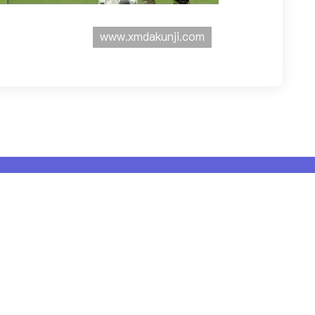
联系方式
ilan米兰
青岛市市南区宁夏路288
一层103室
例
18953926543