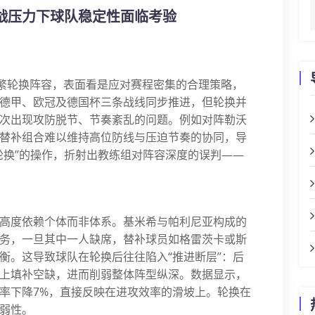
战压力下球队稳定性面临考验
中频繁轮换阵容，表面看是应对赛程密集的合理策略，
德甲、欧冠及德国杯三条战线同步推进，但轮换并
次出现攻防脱节、节奏紊乱的问题。例如对阵勒沃
替补组合难以维持高位防线与压迫节奏的协同，导
轮换”的操作，折射出教练组对阵容深度的误判——
高度依赖个体而非体系。基米希与帕利尼亚构成的
务，一旦其中一人缺席，替补球员如格雷茨卡或斯
衡。这导致球队在轮换后往往陷入“推进断层”：后
上填补空缺，进而削弱整体阵型纵深。数据显示，
率下降7%，直接反映在进攻效率的滑坡上。轮换在
弱性。