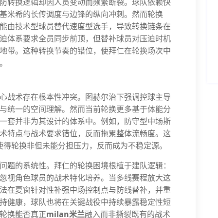
防转换逻辑却因人员变动而频繁断裂。球队依赖快
基米希的长传调度与边锋的纵向冲刺。然而轮换
能由技术型球员替代速度型选手，导致转换链条在
迫体系要求全员同步前顶，但替补球员对压迫时机
地带。这种转换节奏的错位，使拜仁在轮换场次中
。
心战术存在根本性冲突。图赫尔治下强调控球主导
与统一的空间理解。然而当前轮换更多基于体能分
一套并非为其设计的体系中。例如，防守型中场斯
术特点与战术要求错位，反而拖累整体流畅度。这
，使得轮换非但未能分担压力，反而成为不稳定源。
问题的系统性。拜仁的轮换困境根植于建队逻辑：
忽视角色球员的战术特化培养。当多线赛程放大这
法在夏窗针对性补强中场控制点与防线替补，并重
持健康，球队也将在关键战役中持续暴露稳定性短
轮换能否真正
milan米兰
融入而非撕裂既有的战术