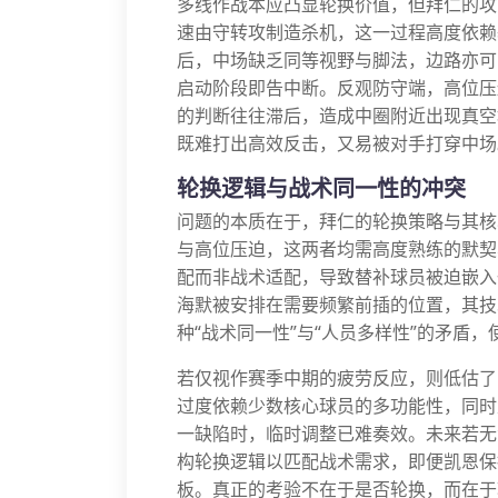
多线作战本应凸显轮换价值，但拜仁的攻
速由守转攻制造杀机，这一过程高度依赖
后，中场缺乏同等视野与脚法，边路亦可
启动阶段即告中断。反观防守端，高位压
的判断往往滞后，造成中圈附近出现真空
既难打出高效反击，又易被对手打穿中场
轮换逻辑与战术同一性的冲突
问题的本质在于，拜仁的轮换策略与其核
与高位压迫，这两者均需高度熟练的默契
配而非战术适配，导致替补球员被迫嵌入
海默被安排在需要频繁前插的位置，其技
种“战术同一性”与“人员多样性”的矛盾
若仅视作赛季中期的疲劳反应，则低估了
过度依赖少数核心球员的多功能性，同时
一缺陷时，临时调整已难奏效。未来若无
构轮换逻辑以匹配战术需求，即便凯恩保
板。真正的考验不在于是否轮换，而在于