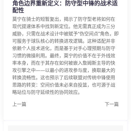
角色边界重新定义：防守型中锋的战术适
配性
莫宁在骑士的短暂复出，揭示了防守型老将如何在
现代提速体系中找到新定位。他无需真正成为三分
威胁，只需在战术设计中被赋予“伪空间点”角色，即
可服务于球队核心的转换进攻逻辑。这种适配并非
依赖个人技术进化，而是基于对手心理预期与防守
习惯的微操利用。最终，莫宁的价值不在于外线效
率本身，而在于其存在如何被嵌入詹姆斯主导的快
攻引擎之中——以最小的进攻参与度，换取最大的
转换流畅性。这也预示了后续联盟对传统中锋使用
思路的转变：空间价值未必来自投篮，也可源于战
略站位与防守延续性的协同效应。
上一篇
下一篇