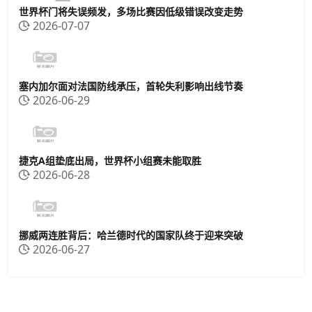
世界杯门将失误频发，多场比赛因低级错误改变走势
2026-07-07
塞内加尔面对法国防线承压，首轮失利影响出线节奏
2026-06-29
捷克A组垫底出局，世界杯小组赛未能取胜
2026-06-28
挪威两连胜背后：哈兰德时代的国家队终于迎来突破
2026-06-27