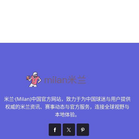
米兰·(Milan)中国官方网站，致力于为中国球迷与用户提供
权威的米兰资讯、赛事动态与官方服务，连接全球视野与
本地体验。