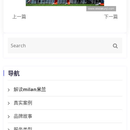
上一篇
下一篇
导航
解读
milan米兰
真实案例
品牌故事
服务类型