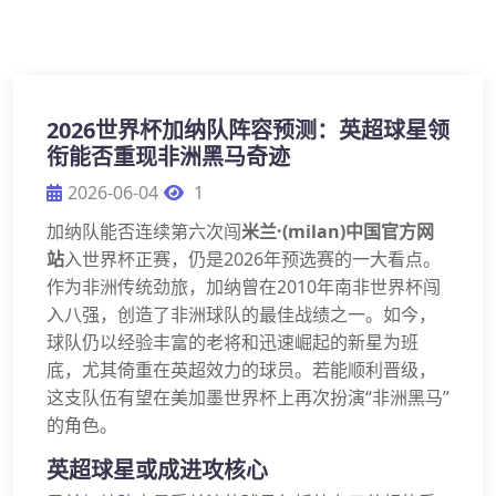
2026世界杯加纳队阵容预测：英超球星领
衔能否重现非洲黑马奇迹
2026-06-04
1
加纳队能否连续第六次闯
米兰·(milan)中国官方网
站
入世界杯正赛，仍是2026年预选赛的一大看点。
作为非洲传统劲旅，加纳曾在2010年南非世界杯闯
入八强，创造了非洲球队的最佳战绩之一。如今，
球队仍以经验丰富的老将和迅速崛起的新星为班
底，尤其倚重在英超效力的球员。若能顺利晋级，
这支队伍有望在美加墨世界杯上再次扮演“非洲黑马”
的角色。
英超球星或成进攻核心