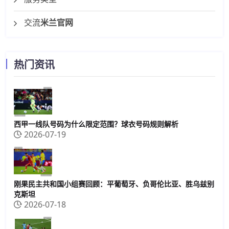
交流
米兰官网
热门资讯
西甲一线队号码为什么限定范围？球衣号码规则解析
2026-07-19
刚果民主共和国小组赛回顾：平葡萄牙、负哥伦比亚、胜乌兹别
克斯坦
2026-07-18