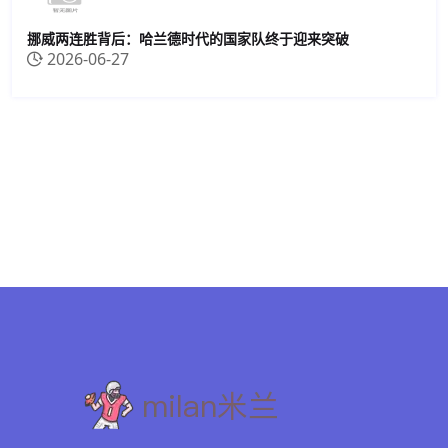
挪威两连胜背后：哈兰德时代的国家队终于迎来突破
2026-06-27