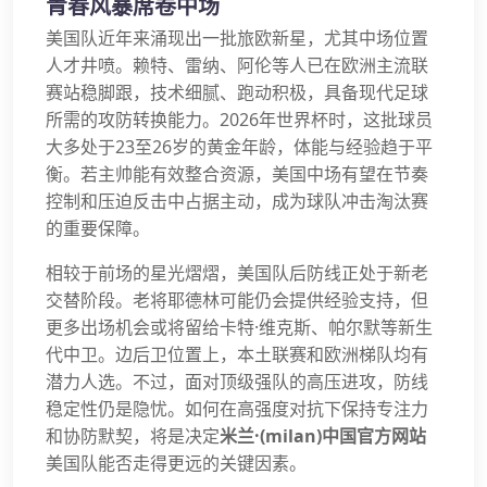
青春风暴席卷中场
美国队近年来涌现出一批旅欧新星，尤其中场位置
人才井喷。赖特、雷纳、阿伦等人已在欧洲主流联
赛站稳脚跟，技术细腻、跑动积极，具备现代足球
所需的攻防转换能力。2026年世界杯时，这批球员
大多处于23至26岁的黄金年龄，体能与经验趋于平
衡。若主帅能有效整合资源，美国中场有望在节奏
控制和压迫反击中占据主动，成为球队冲击淘汰赛
的重要保障。
相较于前场的星光熠熠，美国队后防线正处于新老
交替阶段。老将耶德林可能仍会提供经验支持，但
更多出场机会或将留给卡特·维克斯、帕尔默等新生
代中卫。边后卫位置上，本土联赛和欧洲梯队均有
潜力人选。不过，面对顶级强队的高压进攻，防线
稳定性仍是隐忧。如何在高强度对抗下保持专注力
和协防默契，将是决定
米兰·(milan)中国官方网站
美国队能否走得更远的关键因素。