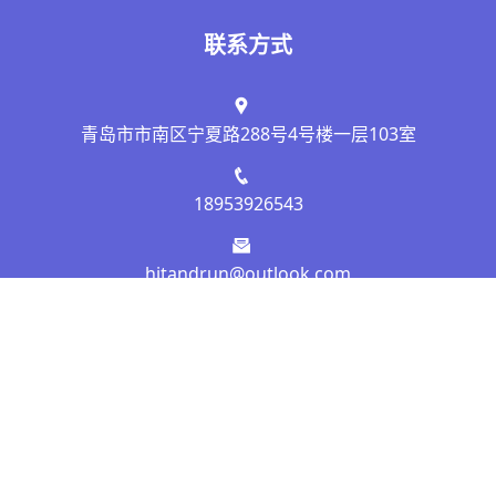
联系方式
青岛市市南区宁夏路288号4号楼一层103室
18953926543
hitandrun@outlook.com
上班时间: 上午9:00 - 下午18:00
Copyright © 2026 - 版权所有
米兰·(milan)中国官方网站