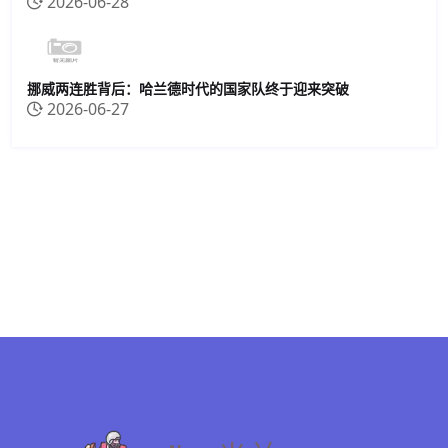
2026-06-28
挪威两连胜背后：哈兰德时代的国家队终于迎来突破
2026-06-27