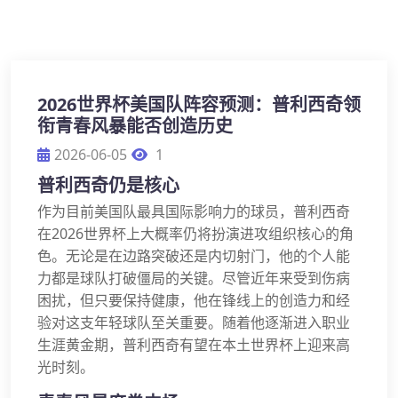
2026世界杯美国队阵容预测：普利西奇领
衔青春风暴能否创造历史
2026-06-05
1
普利西奇仍是核心
作为目前美国队最具国际影响力的球员，普利西奇
在2026世界杯上大概率仍将扮演进攻组织核心的角
色。无论是在边路突破还是内切射门，他的个人能
力都是球队打破僵局的关键。尽管近年来受到伤病
困扰，但只要保持健康，他在锋线上的创造力和经
验对这支年轻球队至关重要。随着他逐渐进入职业
生涯黄金期，普利西奇有望在本土世界杯上迎来高
光时刻。