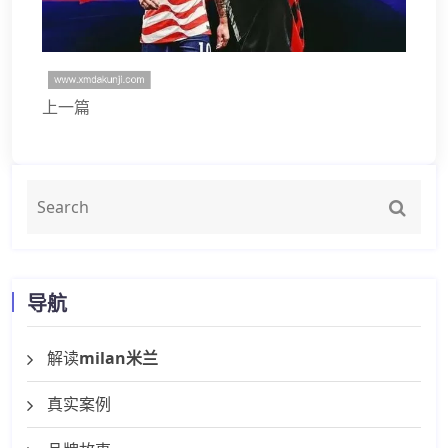
上一篇
导航
解读
milan米兰
真实案例