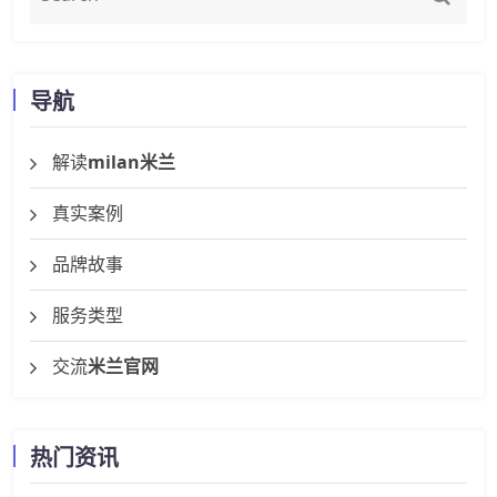
导航
解读
milan米兰
真实案例
品牌故事
服务类型
交流
米兰官网
热门资讯