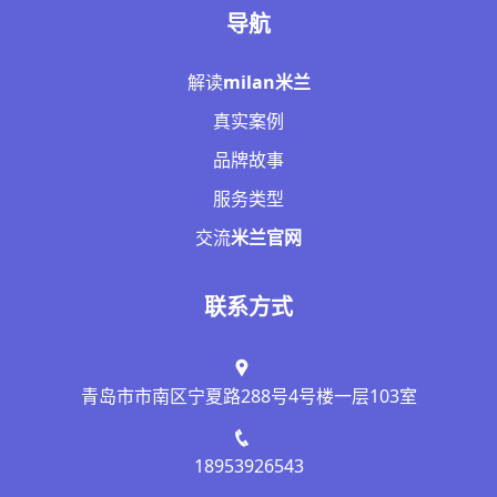
导航
解读
milan米兰
真实案例
品牌故事
服务类型
交流
米兰官网
联系方式
青岛市市南区宁夏路288号4号楼一层103室
18953926543