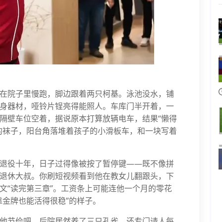
在院子里慢跑，脚边跟着两只柯基。泳池没水，铺
身器材，哑铃片锃亮得能照人。车库门半开着，一
隔壁车位空着，据说原本打算放辆电车，结果“懒得
的袜子，阳台角落堆着孩子的小滑板车，和一块写着
退役十年，日子过得像被按了暂停键——既不像拼
退休大叔。你刷短视频看到他在教女儿翻跟头，下
文“读完第三章”。工资条上可能连他一个月的零花
靠金牌也能活得很稳”的样子。
他节俭吧，后院居然养了三只孔雀，还专门请人每