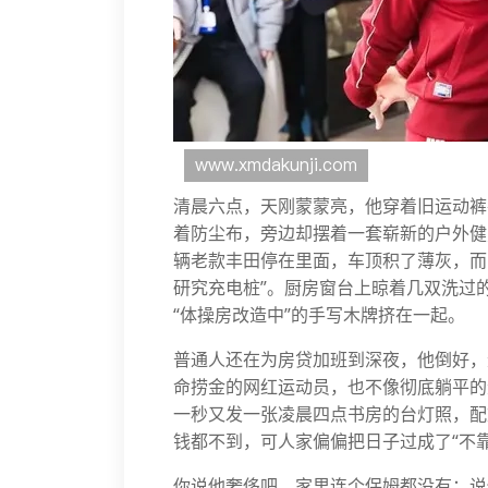
清晨六点，天刚蒙蒙亮，他穿着旧运动裤
着防尘布，旁边却摆着一套崭新的户外健
辆老款丰田停在里面，车顶积了薄灰，而
研究充电桩”。厨房窗台上晾着几双洗过
“体操房改造中”的手写木牌挤在一起。
普通人还在为房贷加班到深夜，他倒好，
命捞金的网红运动员，也不像彻底躺平的
一秒又发一张凌晨四点书房的台灯照，配
钱都不到，可人家偏偏把日子过成了“不
你说他奢侈吧，家里连个保姆都没有；说