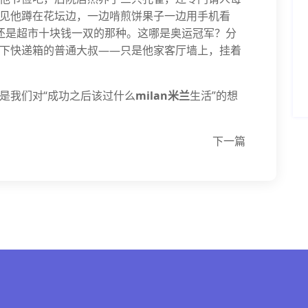
见他蹲在花坛边，一边啃煎饼果子一边用手机看
鞋还是超市十块钱一双的那种。这哪是奥运冠军？分
下快递箱的普通大叔——只是他家客厅墙上，挂着
是我们对“成功之后该过什么
milan米兰
生活”的想
下一篇